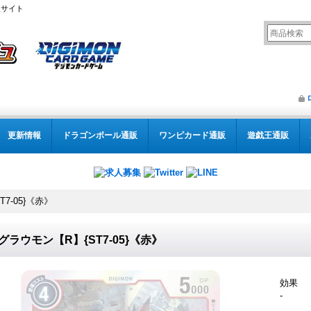
販サイト
更新情報
ドラゴンボール通販
ワンピカード通販
遊戯王通販
T7-05}《赤》
1)グラウモン【R】{ST7-05}《赤》
効果
-