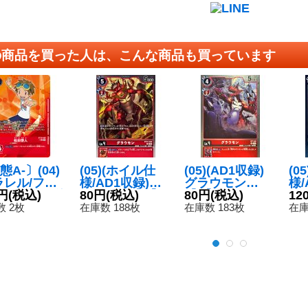
の商品を買った人は、こんな商品も買っています
態A-〕(04)
(05)(ホイル仕
(05)(AD1収録)
(0
ラレル/フレ
様/AD1収録)グ
グラウモン
様/
レス)松田啓
円
(税込)
ラウモン【C】
80円
(税込)
【R】{ST7-05}
80円
(税込)
体【
12
R-P】{BT1
{BT19-009}
《赤》
09
 2枚
在庫数 188枚
在庫数 183枚
在庫
80}《赤》
《赤》