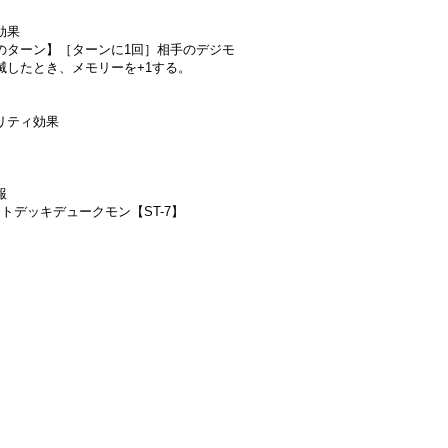
効果
のターン】［ターンに1回］相手のデジモ
滅したとき、メモリーを+1する。
リティ効果
報
ートデッキデュークモン【ST-7】