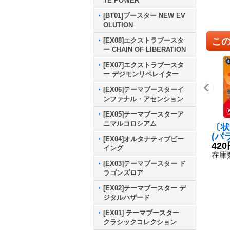
TE POWER
[BT01]ブースター NEW EV
OLUTION
こ
[EX08]エクストラブースタ
ー CHAIN OF LIBERATION
[EX07]エクストラブースタ
ー デジモンリベレイター
[EX06]テーマブースターイ
ンファナル・アセンション
[EX05]テーマブースターア
ニマルコロシアム
〔状
(パ
[EX04]オルタナティブビー
ーム
420
イング
人【
在庫数
9-0
[EX03]テーマブースター ド
ラゴンズロア
[EX02]テーマブースター デ
ジタルハザード
[EX01] テーマブースター
クラシックコレクション