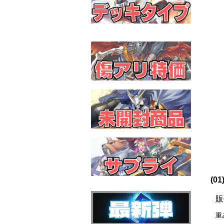
(0
販
重