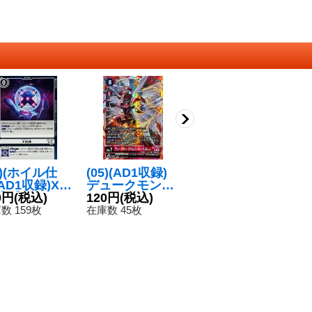
5)(ホイル仕
(05)(AD1収録)
(05)(AD1収録)X
(
AD1収録)X抗
デュークモン：
抗体PF【SR】
ウ
U】{BT9-1
0円
(税込)
クリムゾンモー
120円
(税込)
{EX5-070}
280円
(税込)
D
1
}《白》
ドACE【SR】
《白》
数 159枚
在庫数 45枚
在庫数 41枚
在
{BT17-018}
《赤》