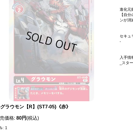
進化元
【自分
ンが消
セキュ
-
入手情
_スタ
1)グラウモン【R】{ST7-05}《赤》
売価格
:
80円
(税込)
み
:
1