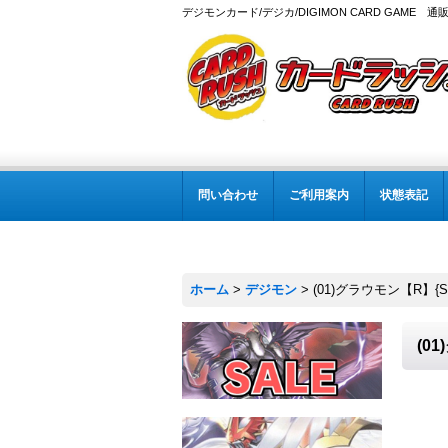
デジモンカード/デジカ/DIGIMON CARD GAME 通
問い合わせ
ご利用案内
状態表記
ホーム
>
デジモン
>
(01)グラウモン【R】{S
(0