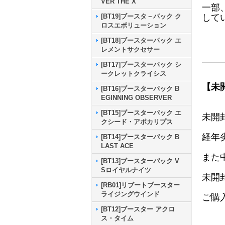
VER THE X
一部
して
[BT19]ブースタ－パック ク
ロスエボリューション
[BT18]ブースターパック エ
レメントサクセサー
[BT17]ブースターパック シ
ークレットクライシス
【未
[BT16]ブースターパック B
EGINNING OBSERVER
[BT15]ブースターパック エ
未開
クシード・アポカリプス
経年
[BT14]ブースターパック B
LAST ACE
また
[BT13]ブースターパック V
Sロイヤルナイツ
未開
[RB01]リブートブースター
ライジングウインド
ご購
[BT12]ブースター アクロ
ス・タイム