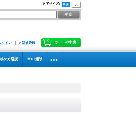
文字サイズ
:
0
カートの中身
ログイン
新規登録
ポケカ通販
MTG通販