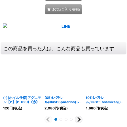
お気に入り登録
この商品を買った人は、こんな商品も買っています
(-)(ホイル仕様)アグニモ
(05)(パラレ
(01)(パラレ
ン【P】{P-029}《赤》
ル/illust:Spareribs)レ
ル/illust:Tonamikanji)
グルスモン【SR-P】
メタルグレイモン
120
円
(税込)
2,980
円
(税込)
1,680
円
(税込)
{EX10-053}《多》
【SR】{BT7-013}
《赤》