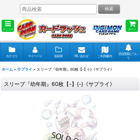
検索
メニュー
カート
店頭受取につい
カテゴリ
マイページ
収録弾
問い合わせ
ご利用案内
て
ホーム
>
サプライ
>
スリーブ『幼年期』60枚【-】{-}《サプライ》
スリーブ『幼年期』60枚【-】{-}《サプライ》