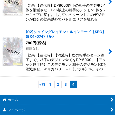
効果 【進化時】DP8000以下の相手のデジモン1
体を消滅させ、Lv.6以上の相手のデジモン1体をデ
ッキの下に戻す。【お互いのターン】このデジモ
ンが自分の効果以外でバトルエリアを離れる…
(02)シャイングレイモン：ルインモード【SEC】
{EX4-074}《多》
780
円
(税込)
在庫なし
効果 【進化時】【消滅時】次の相手のターン終
了まで、相手のデジモン全てをDP-5000。【アタ
ック終了時】このデジモンと相手のデジモン1体を
消滅させ、≪リカバリー＋1《デッキ》≫。その…
«
前
1
2
3
4
ホーム
マイページ