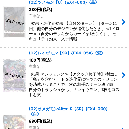
(02)ツノモン【U】{EX4-003}《黒》
280
円
(税込)
絞り込む
在庫なし
効果 - 進化元効果 【自分のターン】［ターンに1
回］他の自分のデジモンが進化したとき、≪1ドロ
ー≫（自分のデッキからカードを1枚引く）。 セ
キュリティ効果 - 入手情報 …
(02)レイヴモン【SR】{EX4-058}《紫》
180
円
(税込)
在庫なし
効果 ≪ジャミング≫【アタック終了時】特徴に
「鳥」を含むカードを進化元に持つこのデジモン
を消滅させることで、次の相手のターン終了時、
自分のトラッシュから、「レイヴモン」1枚をコス
トを支…
(02)オメガモンAlter-S【SR】{EX4-060}
《白》
980
円
(税込)
在庫なし