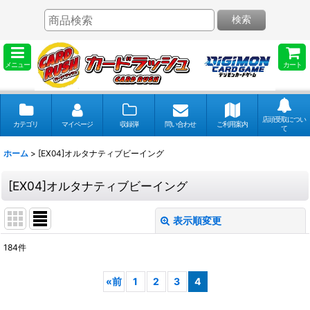
検索
メニュー
カート
店頭受取につい
カテゴリ
マイページ
収録弾
問い合わせ
ご利用案内
て
ホーム
>
[EX04]オルタナティブビーイング
[EX04]オルタナティブビーイング
表示順変更
閉じる
184
件
表示数
:
«
前
1
2
3
4
並び順
: