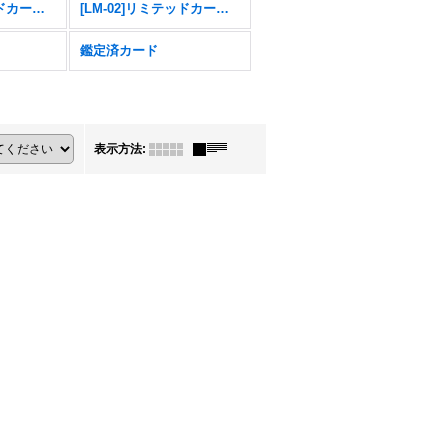
[LM-04]リミテッドカードパック トリッドヴァイス
[LM-02]リミテッドカードパック デクスモン
鑑定済カード
表示方法
: