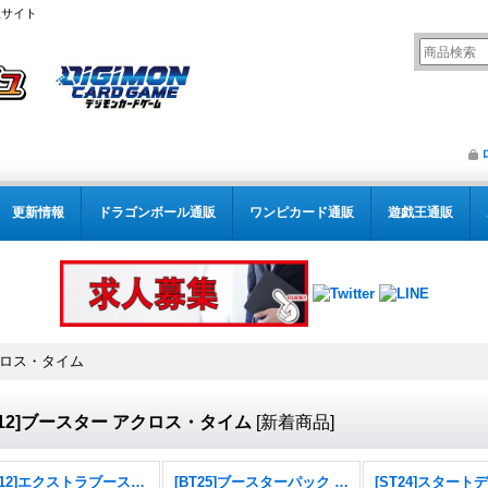
販サイト
更新情報
ドラゴンボール通販
ワンピカード通販
遊戯王通販
アクロス・タイム
T12]ブースター アクロス・タイム
[
新着商品
]
[EX12]エクストラブースター DIGITAL WORLD SHAMBALA
[BT25]ブースターパック DUAL REVOLUTION