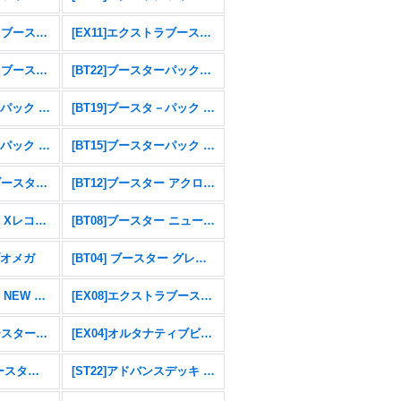
[AD01]アドバンスブースター DIGIMON GENERATION
[EX11]エクストラブースター DAWN OF LIBERATOR
[EX10]エクストラブースター SINISTER ORDER
[BT22]ブースターパック CYBER EDEN
[BT20]ブースタ－パック OVER THE X
[BT19]ブースタ－パック クロスエボリューション
[BT16]ブースターパック BEGINNING OBSERVER
[BT15]ブースターパック エクシード・アポカリプス
[RB01]リブートブースター ライジングウインド
[BT12]ブースター アクロス・タイム
[BT09]ブースター Xレコード
[BT08]ブースター ニューヒーロー
ブオメガ
[BT04] ブースター グレイトレジェンド
[BT01]ブースター NEW EVOLUTION
[EX08]エクストラブースター CHAIN OF LIBERATION
[EX05]テーマブースターアニマルコロシアム
[EX04]オルタナティブビーイング
[EX01] テーマブースター クラシックコレクション
[ST22]アドバンスデッキ 金剛界曼荼羅