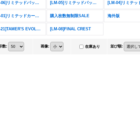
[LM-06]リミテッドパック ビリオン・バレット
[LM-05]リミテッドパック ファイナル・エリシオン
[LM-01]リミテッドカードパック デジモンゴーストゲーム
購入枚数無制限SALE
海外版
[PB-21]TAMER'S EVOLUTION BOX -RISE OF DIGIMON-
[LM-08]FINAL CREST
示数
:
画像
:
並び順
:
在庫あり