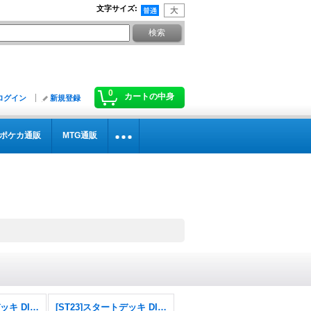
文字サイズ
:
0
カートの中身
ログイン
新規登録
ポケカ通販
MTG通販
[ST24]スタートデッキ DIGIMON SAVERS
[ST23]スタートデッキ DIGIMON BEATBREAK