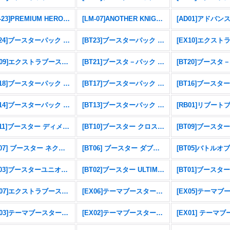
[PB-23]PREMIUM HEROINES SET ver.2
[LM-07]ANOTHER KNIGHT
[BT24]ブースターパック TIME STRANGER
[BT23]ブースターパック HACKERS' SLUMBER
[EX09]エクストラブースター VERSUS MONSTERS
[BT21]ブースタ－パック WORLD CONVERGENCE
[BT18]ブースターパック エレメントサクセサー
[BT17]ブースターパック シークレットクライシス
[BT14]ブースターパック BLAST ACE
[BT13]ブースターパック VSロイヤルナイツ
[BT11]ブースター ディメンショナルフェイズ
[BT10]ブースター クロスエンカウンター
[BT07] ブースター ネクストアドベンチャー
[BT06] ブースター ダブルダイヤモンド
[BT05]バトルオ
[BT03]ブースターユニオンインパクト
[BT02]ブースター ULTIMATE POWER
[EX07]エクストラブースター デジモンリベレイター
[EX06]テーマブースターインファナル・アセンション
[EX03]テーマブースター ドラゴンズロア
[EX02]テーマブースター デジタルハザード