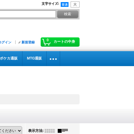
文字サイズ
:
0
カートの中身
ログイン
新規登録
ポケカ通販
MTG通販
表示方法
: