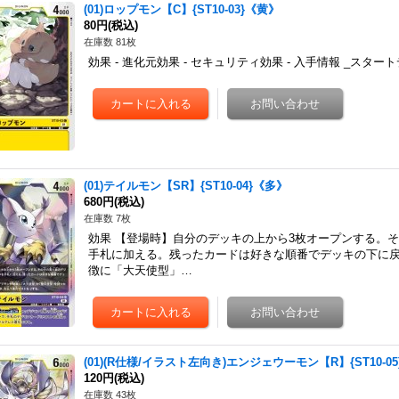
(01)ロップモン【C】{ST10-03}《黄》
80円
(税込)
在庫数 81枚
効果 - 進化元効果 - セキュリティ効果 - 入手情報 _スター
(01)テイルモン【SR】{ST10-04}《多》
680円
(税込)
在庫数 7枚
効果 【登場時】自分のデッキの上から3枚オープンする。
手札に加える。残ったカードは好きな順番でデッキの下に
徴に「大天使型」…
(01)(R仕様/イラスト左向き)エンジェウーモン【R】{ST10-0
120円
(税込)
在庫数 43枚