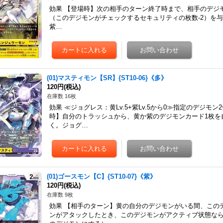
効果 【登場時】次の相手のターン終了時まで、相手のデジモ
（このデジモンがチェックするセキュリティの枚数-2）を与
紫…
(01)マスティモン【SR】{ST10-06}《多》
120円
(税込)
在庫数 16枚
効果 ≪ジョグレス：黄Lv.5+紫Lv.5から0≫指定のデジ
時】自分のトラッシュから、黄か紫のデジモンカード1枚を
く。ジョグ…
(01)ゴースモン【C】{ST10-07}《紫》
120円
(税込)
在庫数 9枚
効果 【相手のターン】黄の自分のデジモンがいる間、この
ンがアタックしたとき、このデジモンがアクティブ状態な