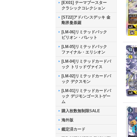
[EX01] テーマブースター
クラシックコレクション
[ST22]アドバンスデッキ 金
剛界曼荼羅
[LM-06]リミテッドパック
ビリオン・バレット
[LM-05]リミテッドパック
ファイナル・エリシオン
[LM-04]リミテッドカードパ
ック トリッドヴァイス
[LM-02]リミテッドカードパ
ック デクスモン
[LM-01]リミテッドカードパ
ック デジモンゴーストゲー
ム
購入枚数無制限SALE
海外版
鑑定済カード