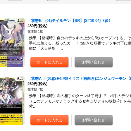
〔状態B〕(01)テイルモン【SR】{ST10-04}《多》
480円
(税込)
在庫数 1枚
効果 【登場時】自分のデッキの上から3枚オープンする。
手札に加える。残ったカードは好きな順番でデッキの下に
徴に「大天使型」…
〔状態A-〕(01)(SR仕様/イラスト右向き)エンジェウーモン【R】
260円
(税込)
在庫数 7枚
効果 【登場時】次の相手のターン終了時まで、相手のデジモ
（このデジモンがチェックするセキュリティの枚数-2）を与
紫…