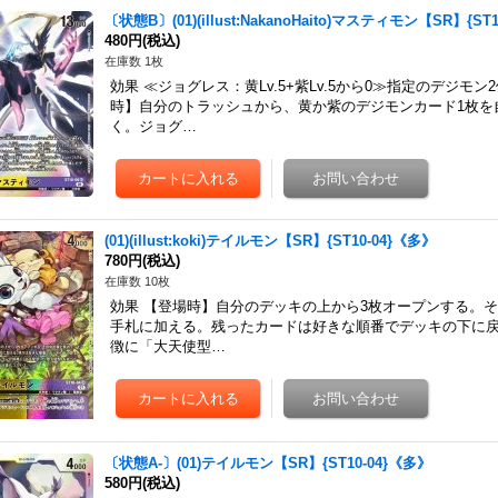
〔状態B〕(01)(illust:NakanoHaito)マスティモン【SR】{ST
480円
(税込)
在庫数 1枚
効果 ≪ジョグレス：黄Lv.5+紫Lv.5から0≫指定のデジ
時】自分のトラッシュから、黄か紫のデジモンカード1枚を
く。ジョグ…
(01)(illust:koki)テイルモン【SR】{ST10-04}《多》
780円
(税込)
在庫数 10枚
効果 【登場時】自分のデッキの上から3枚オープンする。
手札に加える。残ったカードは好きな順番でデッキの下に
徴に「大天使型…
〔状態A-〕(01)テイルモン【SR】{ST10-04}《多》
580円
(税込)