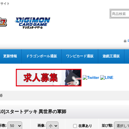
販サイト
更新情報
ドラゴンボール通販
ワンピカード通販
遊戯王通販
師
T10]スタートデッキ 異世界の軍師
示数
:
画像
:
並び順
:
在庫あり