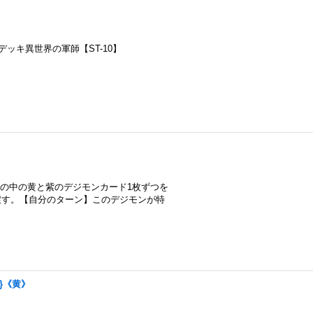
トデッキ異世界の軍師【ST-10】
その中の黄と紫のデジモンカード1枚ずつを
戻す。【自分のターン】このデジモンが特
5}《黄》