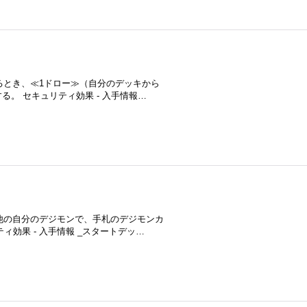
いるとき、≪1ドロー≫（自分のデッキから
。 セキュリティ効果 - 入手情報…
と他の自分のデジモンで、手札のデジモンカ
効果 - 入手情報 _スタートデッ…