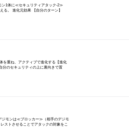
ン1体に≪セキュリティアタック-2≫
える。 進化元効果 【自分のターン】
モン2体を重ね、アクティブで進化する【進化
自分のセキュリティの上に裏向きで置
デジモンは≪ブロッカー≫（相手のデジモ
らレストさせることでアタックの対象をこ