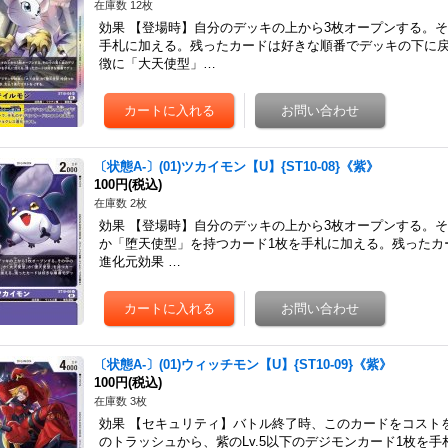
在庫数 12枚
効果 【登場時】自分のデッキの上から3枚オープンする。
手札に加える。残ったカードは好きな順番でデッキの下に
徴に「大天使型」…
〔状態A-〕(01)ツカイモン【U】{ST10-08}《紫》
100円
(税込)
在庫数 2枚
効果 【登場時】自分のデッキの上から3枚オープンする。
か「堕天使型」を持つカード1枚を手札に加える。残ったカ
進化元効果 …
〔状態A-〕(01)ウィッチモン【U】{ST10-09}《紫》
100円
(税込)
在庫数 3枚
効果 【セキュリティ】バトル終了時、このカードをコスト
のトラッシュから、紫のLv.5以下のデジモンカード1枚を手札