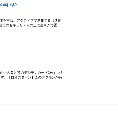
10-06}《多》
モン2体を重ね、アクティブで進化する【進化
自分のセキュリティの上に裏向きで置
その中の黄と紫のデジモンカード1枚ずつを
戻す。【自分のターン】このデジモンが特