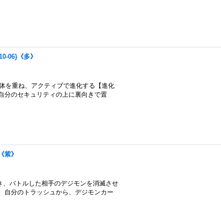
10-06}《多》
モン2体を重ね、アクティブで進化する【進化
自分のセキュリティの上に裏向きで置
3}《紫》
き、バトルした相手のデジモンを消滅させ
、自分のトラッシュから、デジモンカー