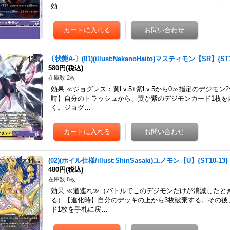
効…
〔状態A-〕(01)(illust:NakanoHaito)マスティモン【SR】{ST
580円
(税込)
在庫数 2枚
効果 ≪ジョグレス：黄Lv.5+紫Lv.5から0≫指定のデジ
時】自分のトラッシュから、黄か紫のデジモンカード1枚を
く。ジョグ…
(02)(ホイル仕様/illust:ShinSasaki)ユノモン【U】{ST10-1
480円
(税込)
在庫数 8枚
効果 ≪道連れ≫（バトルでこのデジモンだけが消滅したと
る）【進化時】自分のデッキの上から3枚破棄する。その後
ド1枚を手札に戻…