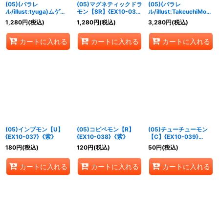
(05)(パラレ
(05)マグネティックドラ
(05)(パラレ
ル/illust:tyuga)ムゲン
モン【SR】{EX10-036}
ル/illust:TakeuchiMoto
ドラモン【R-P】
《黒》
)マグネティックドラモ
1,280
円
(税込)
1,280
円
(税込)
3,280
円
(税込)
{EX10-035}《黒》
ン【SR-P】{EX10-
036}《黒》
カートに入れる
カートに入れる
カートに入れる
(05)インプモン【U】
(05)コピペモン【R】
(05)チューチューモン
{EX10-037}《紫》
{EX10-038}《紫》
【C】{EX10-039}
《紫》
180
円
(税込)
120
円
(税込)
50
円
(税込)
カートに入れる
カートに入れる
カートに入れる