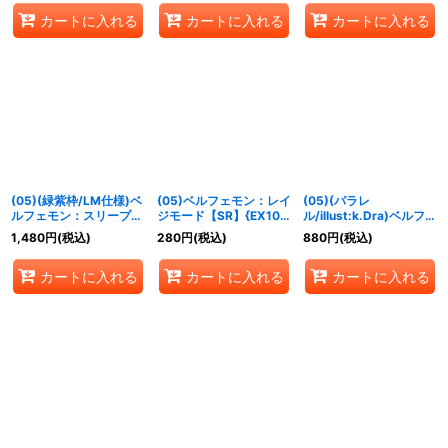
カートに入れる
カートに入れる
カートに入れる
(05)(緑紫枠/LM仕様)ベ
(05)ベルフェモン：レイ
(05)(パラレ
ルフェモン：スリープモ
ジモード【SR】{EX10-
ル/illust:k.Dra)ベルフェ
ード【C-P】{EX10-
022}《多》
モン：レイジモード
1,480
円
(税込)
280
円
(税込)
880
円
(税込)
021}《多》
【SR-P】{EX10-022}
《多》
カートに入れる
カートに入れる
カートに入れる