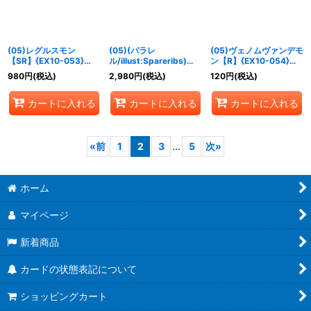
(05)レグルスモン
(05)(パラレ
(05)ヴェノムヴァンデモ
【SR】{EX10-053}
ル/illust:Spareribs)レ
ン【R】{EX10-054}
《多》
グルスモン【SR-P】
《多》
980
円
(税込)
2,980
円
(税込)
120
円
(税込)
{EX10-053}《多》
カートに入れる
カートに入れる
カートに入れる
«
前
1
2
3
...
5
次
»
ホーム
マイページ
新着商品
カードの状態表記について
ショッピングカート