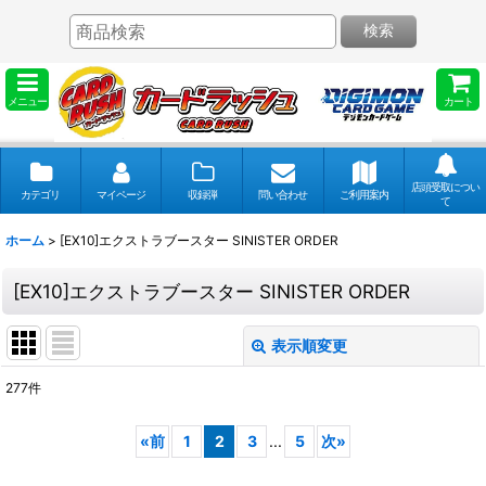
検索
メニュー
カート
店頭受取につい
カテゴリ
マイページ
収録弾
問い合わせ
ご利用案内
て
ホーム
>
[EX10]エクストラブースター SINISTER ORDER
[EX10]エクストラブースター SINISTER ORDER
表示順変更
閉じる
277
件
表示数
:
«
前
1
2
3
...
5
次
»
並び順
: