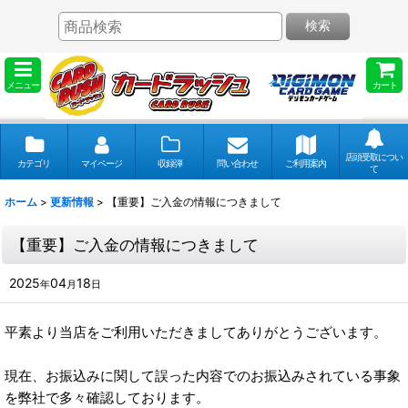
検索
メニュー
カート
店頭受取につい
カテゴリ
マイページ
収録弾
問い合わせ
ご利用案内
て
ホーム
>
更新情報
>
【重要】ご入金の情報につきまして
【重要】ご入金の情報につきまして
2025
04
18
年
月
日
平素より当店をご利用いただきましてありがとうございます。
現在、お振込みに関して誤った内容でのお振込みされている事象
を弊社で多々確認しております。