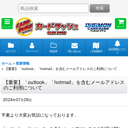
検索
メニュー
カート
店頭受取につい
カテゴリ
マイページ
収録弾
問い合わせ
ご利用案内
て
ホーム
>
更新情報
>
【重要】「outlook」「hotmail」を含むメールアドレスのご利用について
【重要】「outlook」「hotmail」を含むメールアドレス
のご利用について
2024
07
29
年
月
日
平素より大変お世話になっております。