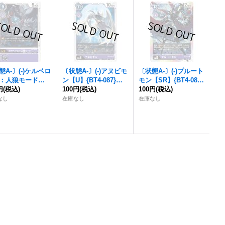
態A-〕(-)ケルベロ
〔状態A-〕(-)アヌビモ
〔状態A-〕(-)プルート
：人狼モード
ン【U】{BT4-087}
モン【SR】{BT4-089}
{BT4-086}
円
(税込)
《紫》
100円
(税込)
《紫》
100円
(税込)
》
なし
在庫なし
在庫なし