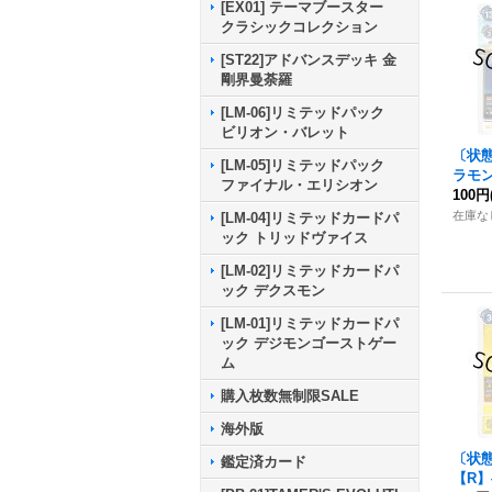
[EX01] テーマブースター
クラシックコレクション
[ST22]アドバンスデッキ 金
剛界曼荼羅
[LM-06]リミテッドパック
ビリオン・バレット
〔状態
[LM-05]リミテッドパック
ラモン
ファイナル・エリシオン
4}《
100円
在庫な
[LM-04]リミテッドカードパ
ック トリッドヴァイス
[LM-02]リミテッドカードパ
ック デクスモン
[LM-01]リミテッドカードパ
ック デジモンゴーストゲー
ム
購入枚数無制限SALE
海外版
〔状態
鑑定済カード
【R】{