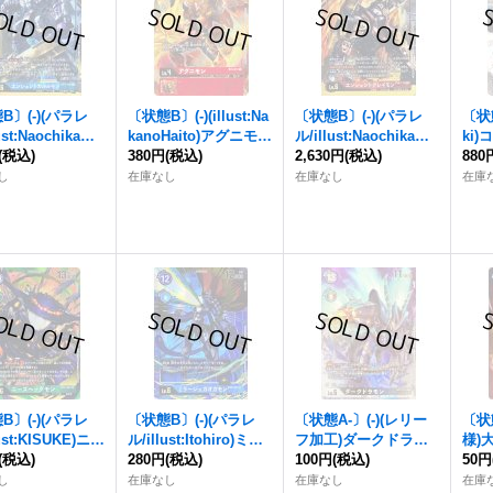
B〕(-)(パラレ
〔状態B〕(-)(illust:Na
〔状態B〕(-)(パラレ
〔状態A
ust:NaochikaMo
kanoHaito)アグニモン
ル/illust:NaochikaMo
ki
ita)エンシェント
(税込)
【U】{BT4-011}
380円
(税込)
rishita)エンシェント
2,630円
(税込)
【R】
880
モン【SEC-P】
《赤》
グレイモン【SEC-P】
《黒
し
在庫なし
在庫なし
在庫
-114}《青》
{BT4-113}《赤》
B〕(-)(パラレ
〔状態B〕(-)(パラレ
〔状態A-〕(-)(レリー
〔状
lust:KISUKE)ニー
ル/illust:Itohiro)ミラ
フ加工)ダークドラモ
様)
グモン【SR-
(税込)
ージュガオガモン【S
280円
(税込)
ン【R】{BT4-074}
100円
(税込)
4-0
50円
T4-062}《緑》
R-P】{BT4-035}
《黒》
し
在庫なし
在庫なし
在庫