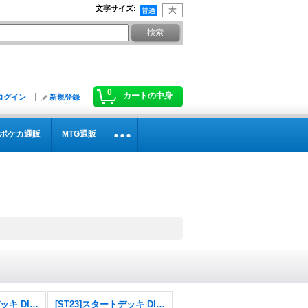
文字サイズ
:
0
カートの中身
ログイン
新規登録
ポケカ通販
MTG通販
[ST24]スタートデッキ DIGIMON SAVERS
[ST23]スタートデッキ DIGIMON BEATBREAK