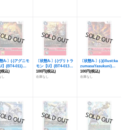
態A-〕(-)アグニモ
〔状態A-〕(-)ヴリトラ
〔状態A-〕(-)(illust:ka
】{BT4-011}
モン【U】{BT4-013}
zumasaYasukuni)ヴ
》
(税込)
《赤》
100円
(税込)
ォルクドラモン【C】
100円
(税込)
{BT4-015}《赤》
なし
在庫なし
在庫なし