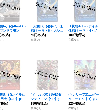
-〕(-)(illust:ko
〔状態B〕(-)(ホイル仕
〔状態A-〕(-)(ホイル
)コマンドラモン
様)トーマ・H・ノルシ
仕様)トーマ・H・ノル
{BT4-063}
円
(税込)
ュタイン【R-P】{BT4
50円
(税込)
シュタイン【R-P】{B
100円
(税込)
》
-093}《青》
T4-093}《青》
なし
在庫なし
在庫なし
態B〕(-)(ホイル仕
(-)(illust:GOSSAN)ダ
(-)(レリーフ加工)ダー
大門大【R-P】{BT
ンデビモン【SR】{BT
クドラモン【R】{BT4
92}《赤》
(税込)
4-088}《紫》
180円
(税込)
-074}《黒》
120円
(税込)
なし
在庫なし
在庫なし