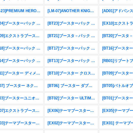
[PB-23]PREMIUM HEROINES SET ver.2
[LM-07]ANOTHER KNIGHT
[BT24]ブースターパック TIME STRANGER
[BT23]ブースターパック HACKERS' SLUMBER
[EX09]エクストラブースター VERSUS MONSTERS
[BT21]ブースタ－パック WORLD CONVERGENCE
[BT18]ブースターパック エレメントサクセサー
[BT17]ブースターパック シークレットクライシス
[BT14]ブースターパック BLAST ACE
[BT13]ブースターパック VSロイヤルナイツ
[BT11]ブースター ディメンショナルフェイズ
[BT10]ブースター クロスエンカウンター
[BT07] ブースター ネクストアドベンチャー
[BT06] ブースター ダブルダイヤモンド
[BT05]バトルオ
[BT03]ブースターユニオンインパクト
[BT02]ブースター ULTIMATE POWER
[EX07]エクストラブースター デジモンリベレイター
[EX06]テーマブースターインファナル・アセンション
[EX03]テーマブースター ドラゴンズロア
[EX02]テーマブースター デジタルハザード