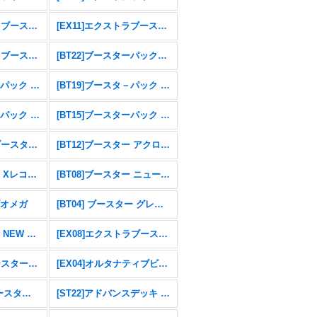
[AD01]アドバンスブースター DIGIMON GENERATION
[EX11]エクストラブースター DAWN OF LIBERATOR
[EX10]エクストラブースター SINISTER ORDER
[BT22]ブースターパック CYBER EDEN
[BT20]ブースタ－パック OVER THE X
[BT19]ブースタ－パック クロスエボリューション
[BT16]ブースターパック BEGINNING OBSERVER
[BT15]ブースターパック エクシード・アポカリプス
[RB01]リブートブースター ライジングウインド
[BT12]ブースター アクロス・タイム
[BT09]ブースター Xレコード
[BT08]ブースター ニューヒーロー
ブオメガ
[BT04] ブースター グレイトレジェンド
[BT01]ブースター NEW EVOLUTION
[EX08]エクストラブースター CHAIN OF LIBERATION
[EX05]テーマブースターアニマルコロシアム
[EX04]オルタナティブビーイング
[EX01] テーマブースター クラシックコレクション
[ST22]アドバンスデッキ 金剛界曼荼羅