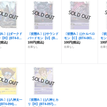
A-〕(-)ダークド
〔状態A-〕(-)サウンド
〔状態A-〕(-)ケルベロ
〔状
【R】{BT4-07
バードモン【U】{BT4
モン【C】{BT4-083}
モン
黒》
(税込)
-078}《紫》
100円
(税込)
《紫》
100円
(税込)
【R】
100
《紫
し
在庫なし
在庫なし
在庫
A-〕(-)八神太一
〔状態A-〕(-)八神ヒカ
BT4-094}
リ【R】{BT4-097}