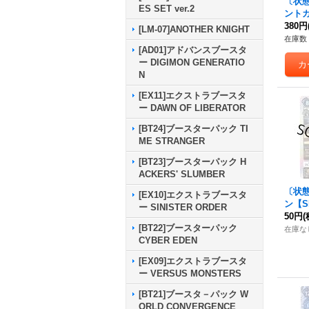
〔状態
ES SET ver.2
ント
C】{B
380円
[LM-07]ANOTHER KNIGHT
在庫数 
[AD01]アドバンスブースタ
ー DIGIMON GENERATIO
N
[EX11]エクストラブースタ
ー DAWN OF LIBERATOR
[BT24]ブースターパック TI
ME STRANGER
[BT23]ブースターパック H
ACKERS' SLUMBER
〔状態
[EX10]エクストラブースタ
ン【SR
ー SINISTER ORDER
《黒
50円
(
[BT22]ブースターパック
在庫な
CYBER EDEN
[EX09]エクストラブースタ
ー VERSUS MONSTERS
[BT21]ブースタ－パック W
ORLD CONVERGENCE