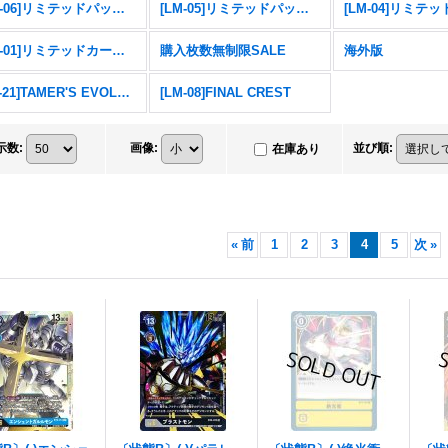
[LM-06]リミテッドパック ビリオン・バレット
[LM-05]リミテッドパック ファイナル・エリシオン
[LM-01]リミテッドカードパック デジモンゴーストゲーム
購入枚数無制限SALE
海外版
[PB-21]TAMER'S EVOLUTION BOX -RISE OF DIGIMON-
[LM-08]FINAL CREST
示数
:
画像
:
並び順
:
在庫あり
«
前
1
2
3
4
5
次
»