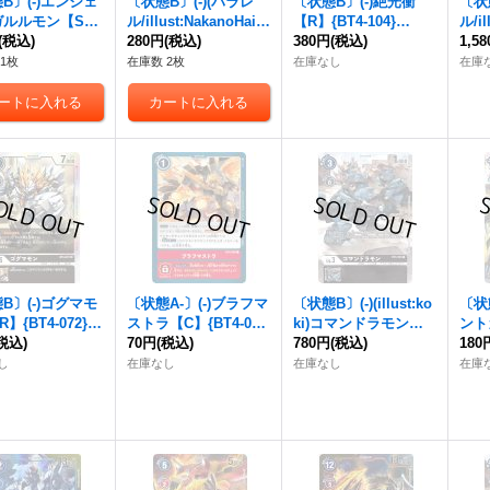
B〕(-)エンシェ
〔状態B〕(-)(パラレ
〔状態B〕(-)絶光衝
〔状
ガルルモン【SE
ル/illust:NakanoHait
【R】{BT4-104}
ル/il
T4-114}《青》
(税込)
o)ブラストモン【SR-
280円
(税込)
《黄》
380円
(税込)
ris
1,5
P】{BT4-075}《黒》
グレ
1枚
在庫数 2枚
在庫なし
在庫
{BT
B〕(-)ゴグマモ
〔状態A-〕(-)ブラフマ
〔状態B〕(-)(illust:ko
〔状
】{BT4-072}
ストラ【C】{BT4-09
ki)コマンドラモン
ント
》
税込)
8}《赤》
70円
(税込)
【R】{BT4-063}
780円
(税込)
C】{
180
《黒》
し
在庫なし
在庫なし
在庫