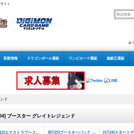
販サイト
更新情報
ドラゴンボール通販
ワンピカード通販
遊戯王通販
ェンド
T04] ブースター グレイトレジェンド
[EX12]エクストラブースター DIGITAL WORLD SHAMBALA
[BT25]ブースターパック DUAL REVOLUTION