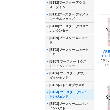
[BT12]ブースター アクロ
ス・タイム
[BT11]ブースター ディメン
ショナルフェイズ
[BT10]ブースター クロスエ
ンカウンター
[BT09]ブースター Xレコー
ド
[BT08]ブースター ニューヒ
〔状態
ーロー
モン【U
《赤
100円
[BT07] ブースター ネクス
在庫な
トアドベンチャー
[BT06] ブースター ダブル
ダイヤモンド
[BT05]バトルオブオメガ
[BT04] ブースター グレイ
トレジェンド
[BT03]ブースターユニオン
インパクト