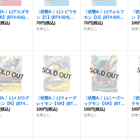
A-〕(-)アルダモ
〔状態A-〕(-)トビウモ
〔状態A-〕(-)ヴォルフ
〔状
】{BT4-016}
ン【C】{BT4-024}
モン【U】{BT4-025}
ン【U
》
(税込)
《青》
70円
(税込)
《青》
70円
(税込)
《青
100
し
在庫なし
在庫なし
在庫
A-〕(-)メガログ
〔状態A-〕(-)ウォーグ
〔状態A-〕(-)ニーズヘ
〔状
ン【R】{BT4-0
レイモン【SR】{BT4-
ッグモン【SR】{BT4-
ラモン
《黄》
(税込)
048}《黄》
100円
(税込)
062}《緑》
100円
(税込)
3}
100
し
在庫なし
在庫なし
在庫