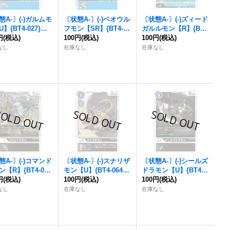
態A-〕(-)ガルムモ
〔状態A-〕(-)ベオウル
〔状態A-〕(-)ズィード
】{BT4-027}
フモン【SR】{BT4-03
ガルルモン【R】{BT4
》
円
(税込)
0}《青》
100円
(税込)
-033}《青》
100円
(税込)
なし
在庫なし
在庫なし
態A-〕(-)コマンド
〔状態A-〕(-)スナリザ
〔状態A-〕(-)シールズ
【R】{BT4-06
モン【U】{BT4-064}
ドラモン【U】{BT4-0
《黒》
円
(税込)
《黒》
100円
(税込)
67}《黒》
100円
(税込)
なし
在庫なし
在庫なし