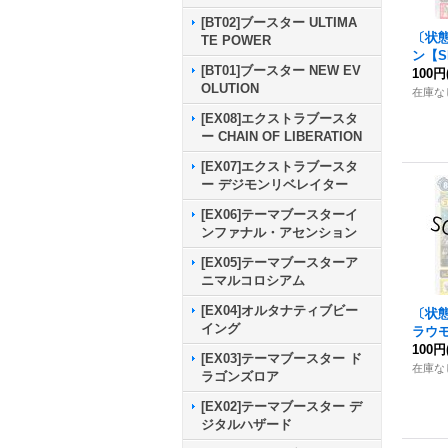
[BT02]ブースター ULTIMA
〔状態
TE POWER
ン【SR
[BT01]ブースター NEW EV
《赤
100円
OLUTION
在庫な
[EX08]エクストラブースタ
ー CHAIN OF LIBERATION
[EX07]エクストラブースタ
ー デジモンリベレイター
[EX06]テーマブースターイ
ンファナル・アセンション
[EX05]テーマブースターア
ニマルコロシアム
[EX04]オルタナティブビー
〔状態
イング
ラウモ
46}
100円
[EX03]テーマブースター ド
在庫な
ラゴンズロア
[EX02]テーマブースター デ
ジタルハザード