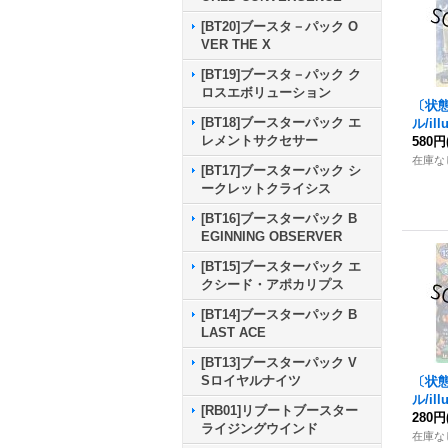
[BT20]ブースタ－パック O
VER THE X
[BT19]ブースタ－パック ク
ロスエボリューション
〔状態
[BT18]ブースターパック エ
ル/ill
レメントサクセサー
rish
580円
ガルル
在庫な
[BT17]ブースターパック シ
{BT4
ークレットクライシス
[BT16]ブースターパック B
EGINNING OBSERVER
[BT15]ブースターパック エ
クシード・アポカリプス
[BT14]ブースターパック B
LAST ACE
[BT13]ブースターパック V
Sロイヤルナイツ
〔状態
ル/il
[RB01]リブートブースター
ズヘッ
280円
ライジングウインド
P】{B
在庫な