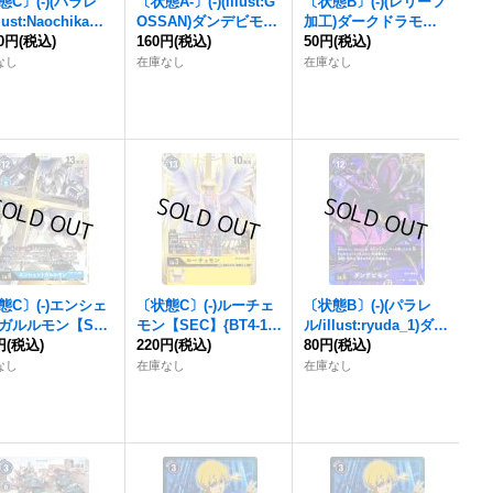
態C〕(-)(パラレ
〔状態A-〕(-)(illust:G
〔状態B〕(-)(レリーフ
lust:NaochikaMo
OSSAN)ダンデビモン
加工)ダークドラモン
hita)エンシェント
80円
(税込)
【SR】{BT4-088}
160円
(税込)
【R】{BT4-074}
50円
(税込)
イモン【SEC-P】
《紫》
《黒》
なし
在庫なし
在庫なし
4-113}《赤》
態C〕(-)エンシェ
〔状態C〕(-)ルーチェ
〔状態B〕(-)(パラレ
ガルルモン【SE
モン【SEC】{BT4-11
ル/illust:ryuda_1)ダン
BT4-114}《青》
円
(税込)
5}《黄》
220円
(税込)
デビモン【SR-P】{BT
80円
(税込)
4-088}《紫》
なし
在庫なし
在庫なし