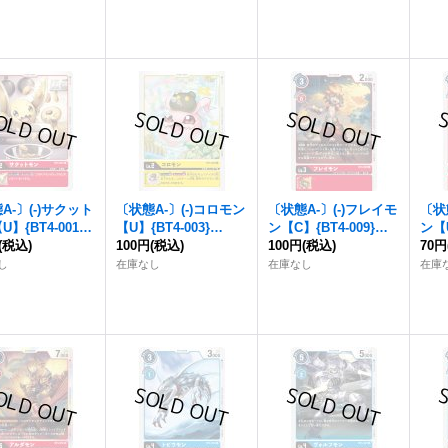
《青》
A-〕(-)サクット
〔状態A-〕(-)コロモン
〔状態A-〕(-)フレイモ
〔状
】{BT4-001}
【U】{BT4-003}
ン【C】{BT4-009}
ン【U
》
(税込)
《黄》
100円
(税込)
《赤》
100円
(税込)
《赤
70円
し
在庫なし
在庫なし
在庫