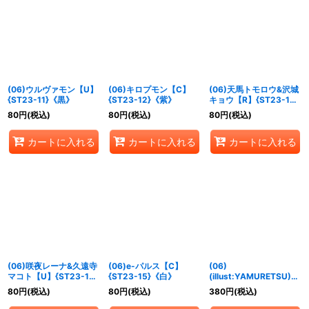
(06)ウルヴァモン【U】
(06)キロプモン【C】
(06)天馬トモロウ&沢城
{ST23-11}《黒》
{ST23-12}《紫》
キョウ【R】{ST23-13}
《多》
80
円
(税込)
80
円
(税込)
80
円
(税込)
カートに入れる
カートに入れる
カートに入れる
(06)咲夜レーナ&久遠寺
(06)e-パルス【C】
(06)
マコト【U】{ST23-14}
{ST23-15}《白》
(illust:YAMURETSU)グ
《多》
レープ・メモリーブース
80
円
(税込)
80
円
(税込)
380
円
(税込)
ト！！【P】{LM-038}
《紫》