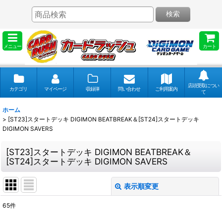
検索
メニュー
カート
店頭受取につい
カテゴリ
マイページ
収録弾
問い合わせ
ご利用案内
て
ホーム
>
[ST23]スタートデッキ DIGIMON BEATBREAK＆[ST24]スタートデッキ
DIGIMON SAVERS
[ST23]スタートデッキ DIGIMON BEATBREAK＆
[ST24]スタートデッキ DIGIMON SAVERS
表示順変更
閉じる
65
件
表示数
: