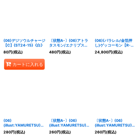
(06)デジソウルチャージ
〔状態A-〕(06)アトラ
(06)(パラレル/金箔押
【C】{ST24-15}《白》
タスモン/エクリプスイ
し)ゲッコーモン【R-
ンパクト【SR】{ST23-
P】{ST23-06}《緑》
80
円
(税込)
480
円
(税込)
24,800
円
(税込)
09}《多》
カートに入れる
(06)
〔状態A-〕(06)
〔状態A-〕(06)
(illust:YAMURETSU)ガ
(illust:YAMURETSU)ガ
(illust:YAMURETSU)ウ
ーネット・メモリーブー
ーネット・メモリーブー
ィスタリア・メモリーブ
280
円
(税込)
260
円
(税込)
260
円
(税込)
スト！！【P】{LM-
スト！！【P】{LM-
ースト！！【P】{LM-
033}《赤》
033}《赤》
034}《青》