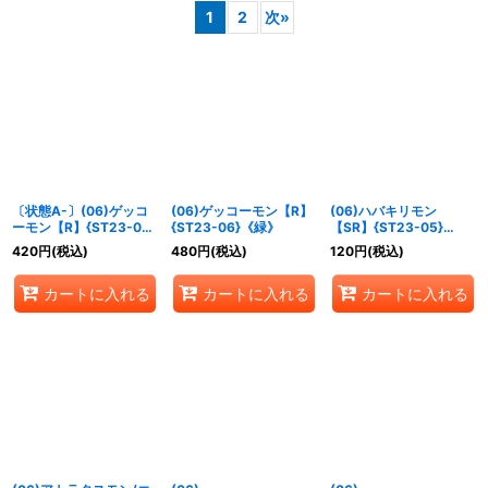
1
2
次
»
並び順
:
絞り込む
〔状態A-〕(06)ゲッコ
(06)ゲッコーモン【R】
(06)ハバキリモン
ーモン【R】{ST23-06}
{ST23-06}《緑》
【SR】{ST23-05}
《緑》
《黄》
420
円
(税込)
480
円
(税込)
120
円
(税込)
カートに入れる
カートに入れる
カートに入れる