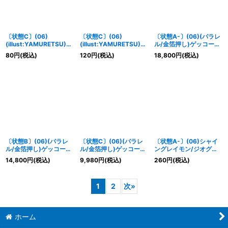
〔状態C〕(06)
〔状態C〕(06)
〔状態A-〕(06)(パラレ
(illust:YAMURETSU)セ
(illust:YAMURETSU)グ
ル/金箔押し)ゲッコーモ
ピア・メモリーブース
レープ・メモリーブース
ン【R-P】{ST23-06}
80
円
(税込)
120
円
(税込)
18,800
円
(税込)
ト！！【P】{LM-037}
ト！！【P】{LM-038}
《緑》
《黒》
《紫》
〔状態B〕(06)(パラレ
〔状態C〕(06)(パラレ
〔状態A-〕(06)シャイ
ル/金箔押し)ゲッコーモ
ル/金箔押し)ゲッコーモ
ングレイモン/ジオグレ
ン【R-P】{ST23-06}
ン【R-P】{ST23-06}
イソード【SR】{ST24-
14,800
円
(税込)
9,980
円
(税込)
260
円
(税込)
《緑》
《緑》
07}《多》
1
2
次
»
ホーム