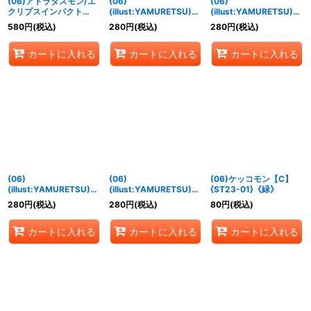
(06)アトラタスモン/エ
(06)
(06)
クリプスインパクト
(illust:YAMURETSU)ウ
(illust:YAMURETSU)ア
【SR】{ST23-09}
ィスタリア・メモリーブ
ンバー・メモリーブース
580
円
(税込)
280
円
(税込)
280
円
(税込)
《多》
ースト！！【P】{LM-
ト！！【P】{LM-035}
034}《青》
《黄》
カートに入れる
カートに入れる
カートに入れる
(06)
(06)
(06)ケッコモン【C】
(illust:YAMURETSU)ジ
(illust:YAMURETSU)セ
{ST23-01}《緑》
ェイド・メモリーブース
ピア・メモリーブース
280
円
(税込)
280
円
(税込)
80
円
(税込)
ト！！【P】{LM-036}
ト！！【P】{LM-037}
《緑》
《黒》
カートに入れる
カートに入れる
カートに入れる